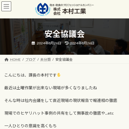
コ
ナ
ン
ビ
テ
ゲ
ン
ー
ツ
シ
安全協議会
へ
ョ
ス
ン
キ
に
最
2024年8月26日
2024年8月26日
終
ッ
移
更
新
プ
動
日
HOME
ブログ
未分類
安全協議会
時
:
こんにちは、課長の本村です
最近は土曜作業が出来ない現場が多くなりましたね
そんな時は社内会議をして直近現場の現状報告で報連相の徹底
現場でのヒヤリハット事例の共有をして無事故の徹底や...etc
一人ひとりの意識を高くもち