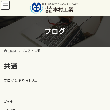
コ
ナ
ン
ビ
テ
ゲ
ン
ー
ツ
シ
へ
ョ
ブログ
ス
ン
キ
に
ッ
移
プ
動
HOME
ブログ
共通
共通
ブログ はありません。
ご挨拶