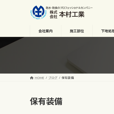
コ
ナ
ン
ビ
テ
ゲ
ン
ー
ツ
シ
会社案内
施工部位
下地処
へ
ョ
ス
ン
キ
に
ッ
移
プ
動
HOME
ブログ
保有装備
保有装備