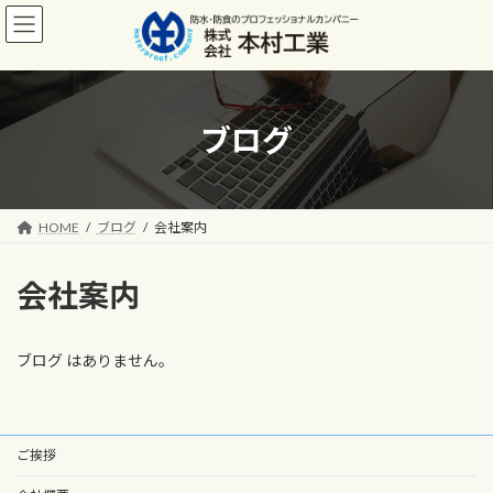
コ
ナ
ン
ビ
テ
ゲ
ン
ー
ツ
シ
へ
ョ
ブログ
ス
ン
キ
に
ッ
移
プ
動
HOME
ブログ
会社案内
会社案内
ブログ はありません。
ご挨拶