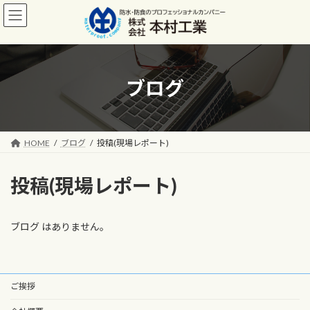
コ
ナ
ン
ビ
テ
ゲ
ン
ー
ツ
シ
へ
ョ
ブログ
ス
ン
キ
に
ッ
移
プ
動
HOME
ブログ
投稿(現場レポート)
投稿(現場レポート)
ブログ はありません。
ご挨拶