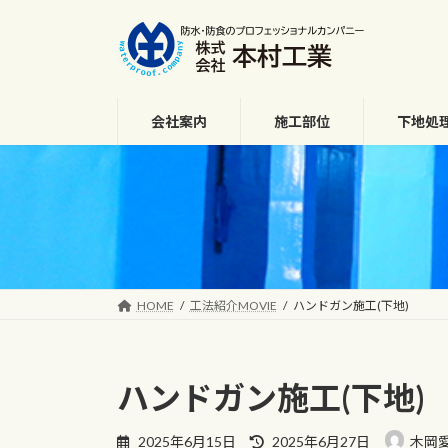
コ
ナ
ン
ビ
テ
ゲ
ン
ー
ツ
シ
会社案内
施工部位
下地処
へ
ョ
ス
ン
キ
に
ッ
移
プ
動
HOME
工法紹介MOVIE
ハンドガン施工(下地)
ハンドガン施工(下地)
最
2025年6月15日
2025年6月27日
木岡