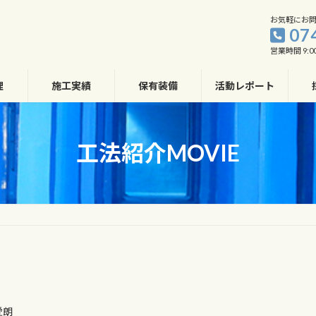
お気軽にお
07
営業時間 9:00
理
施工実績
保有装備
活動レポート
工法紹介MOVIE
愛朗