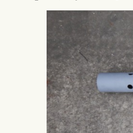
終
更
新
日
時
: