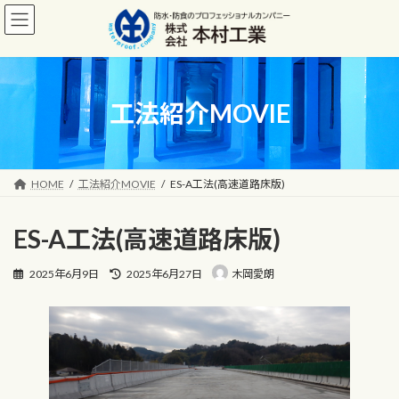
コ
ナ
ン
ビ
テ
ゲ
ン
ー
ツ
シ
へ
ョ
工法紹介MOVIE
ス
ン
キ
に
ッ
移
プ
動
HOME
工法紹介MOVIE
ES-A工法(高速道路床版)
ES-A工法(高速道路床版)
最
2025年6月9日
2025年6月27日
木岡愛朗
終
更
新
日
時
: