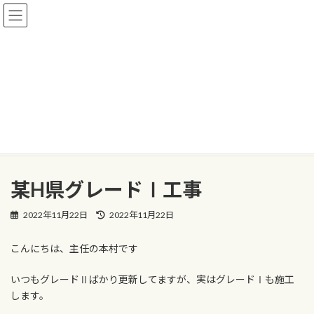
コ
ナ
ン
ビ
テ
ゲ
ン
ー
ツ
シ
へ
ョ
現場レポート
ス
ン
キ
に
ッ
移
プ
動
HOME
現場レポート
某H県グレードⅠ工事
某H県グレードⅠ工事
最
2022年11月22日
2022年11月22日
終
更
こんにちは、主任の本村です
新
日
時
いつもグレードⅡばかり更新してますが、実はグレードⅠも施工
:
します。