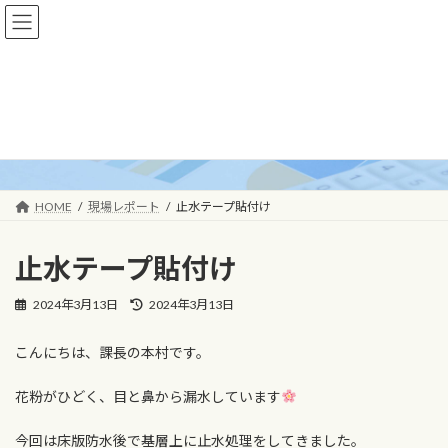
コ
ナ
ン
ビ
テ
ゲ
ン
ー
ツ
シ
へ
ョ
現場レポート
ス
ン
キ
に
ッ
移
プ
動
HOME
現場レポート
止水テープ貼付け
止水テープ貼付け
最
2024年3月13日
2024年3月13日
終
更
こんにちは、課長の本村です。
新
日
時
花粉がひどく、目と鼻から漏水しています
:
今回は床版防水後で基層上に止水処理をしてきました。