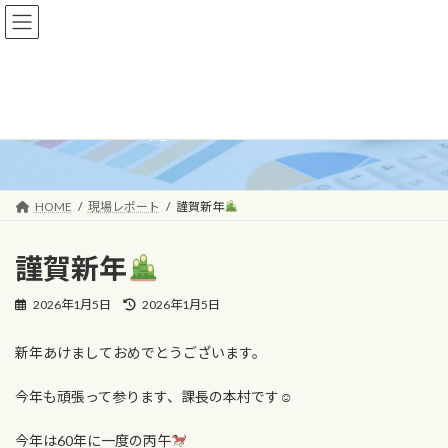
コ
ナ
ン
ビ
テ
ゲ
ン
ー
ツ
シ
へ
ョ
現場レポート
ス
ン
キ
に
ッ
移
プ
動
HOME
現場レポート
謹賀新年
謹賀新年
最
2026年1月5日
2026年1月5日
終
更
新年あけましておめでとうございます。
新
日
時
今年も頑張って参ります、課長の本村です☺
:
今年は60年に一度の丙午